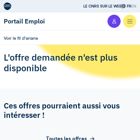
Aller au contenu
LE CNRS SUR LE WEB
FR
EN
Portail Emploi
Men
Voir le fil d'ariane
L'offre demandée n'est plus
disponible
Ces offres pourraient aussi vous
intéresser !
Toutes les offres