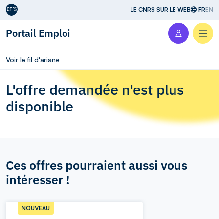
Aller au contenu
LE CNRS SUR LE WEB
FR
EN
Portail Emploi
Men
Voir le fil d'ariane
L'offre demandée n'est plus
disponible
Ces offres pourraient aussi vous
intéresser !
NOUVEAU