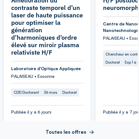
Amélioration du
H/F postdoc
contraste temporel d’un
neuromorph
laser de haute puissance
pour optimiser la
Centre de Nanos
génération
Nanotechnologi
d’harmoniques d’ordre
PALAISEAU • Ess
élevé sur miroir plasma
relativiste H/F
Chercheur en cont
Doctorat
Exp 1 à
Laboratoire d'Optique Appliquée
PALAISEAU • Essonne
CDD Doctorant
36 mois
Doctorat
Publiée il y a 6 jours
Publiée il y a 7 jo
Toutes les offres