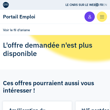
Aller au contenu
LE CNRS SUR LE WEB
FR
EN
Portail Emploi
Men
Voir le fil d'ariane
L'offre demandée n'est plus
disponible
Ces offres pourraient aussi vous
intéresser !