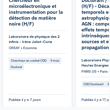
Chercheur en
Doctorant / 
microélectronique et
(H/F) - Déca
instrumentation pour la
temporels e
détection de matière
astrophysiqu
noire (H/F)
AGN : compét
effets tempo
intrinsèque
Laboratoire de physique des 2
sources et e
infinis - Irène Joliot-Curie
propagation
ORSAY • Essonne
Laboratoire Phys
Chercheur en contrat CDD
9 mois
Hautes Energies
Doctorat
PARIS 05 • Paris
CDD Doctorant
3
Publiée il y a 7 jours
Publiée il y a 17 j