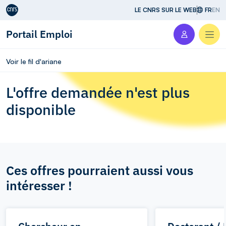
Aller au contenu
LE CNRS SUR LE WEB
FR
EN
Portail Emploi
Men
Voir le fil d'ariane
L'offre demandée n'est plus
disponible
Ces offres pourraient aussi vous
intéresser !