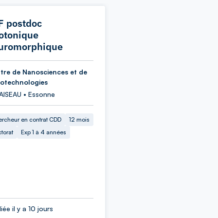
F postdoc
otonique
uromorphique
tre de Nanosciences et de
otechnologies
AISEAU • Essonne
rcheur en contrat CDD
12 mois
torat
Exp 1 à 4 années
iée il y a 10 jours