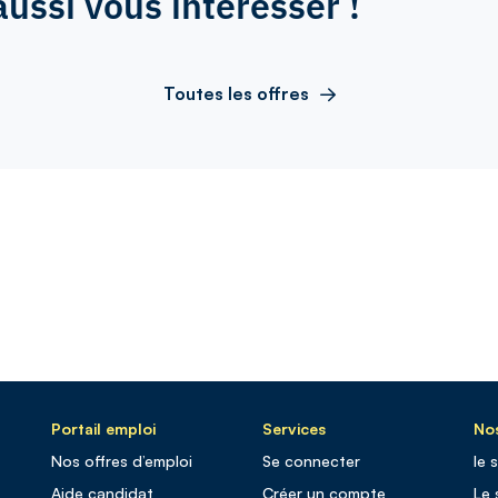
aussi vous intéresser !
Toutes les offres
Portail emploi
Services
Nos
Nos offres d’emploi
Se connecter
le 
Aide candidat
Créer un compte
Le 