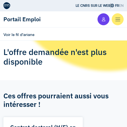
Aller au contenu
LE CNRS SUR LE WEB
FR
EN
Portail Emploi
Men
Voir le fil d'ariane
L'offre demandée n'est plus
disponible
Ces offres pourraient aussi vous
intéresser !