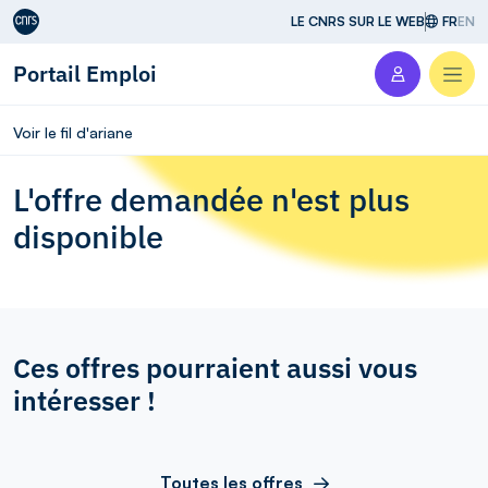
Aller au contenu
LE CNRS SUR LE WEB
FR
EN
Portail Emploi
Men
Voir le fil d'ariane
L'offre demandée n'est plus
disponible
Ces offres pourraient aussi vous
intéresser !
Toutes les offres