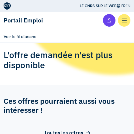
Aller au contenu
LE CNRS SUR LE WEB
FR
EN
Portail Emploi
Men
Voir le fil d'ariane
L'offre demandée n'est plus
disponible
Ces offres pourraient aussi vous
intéresser !
Toutes les offres