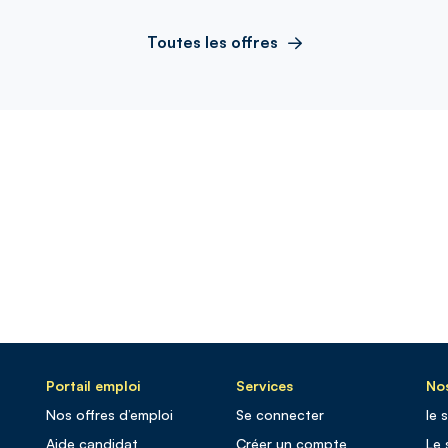
Toutes les offres
Portail emploi
Services
Nos
Nos offres d’emploi
Se connecter
le 
Aide candidat
Créer un compte
Le 