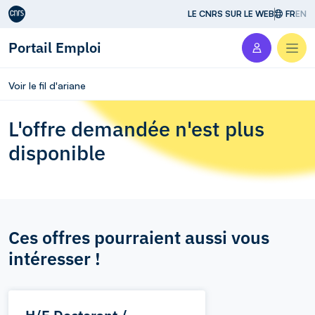
Aller au contenu
LE CNRS SUR LE WEB
FR
EN
Portail Emploi
Men
Voir le fil d'ariane
L'offre demandée n'est plus
disponible
Ces offres pourraient aussi vous
intéresser !