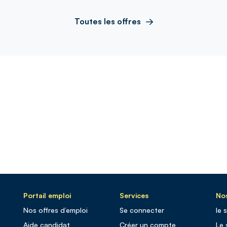
Toutes les offres
Portail emploi
Services
Nos
Nos offres d’emploi
Se connecter
le 
Aide candidat
Créer un compte
Le 