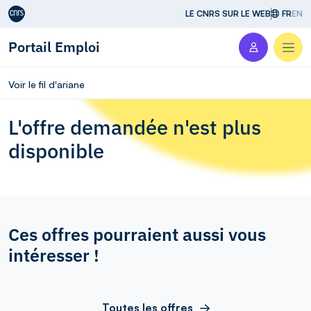
Aller au contenu
LE CNRS SUR LE WEB
FR
EN
Portail Emploi
Men
Voir le fil d'ariane
L'offre demandée n'est plus
disponible
Ces offres pourraient aussi vous
intéresser !
Toutes les offres