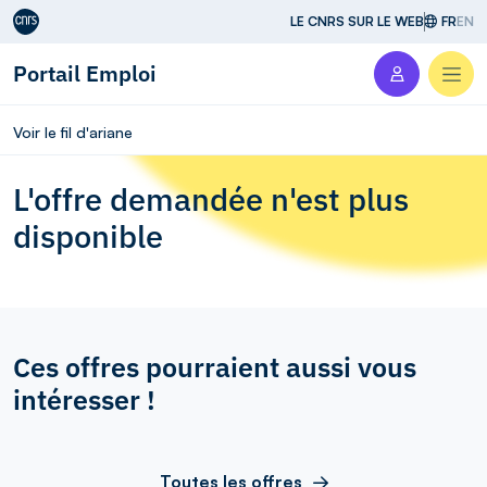
Aller au contenu
LE CNRS SUR LE WEB
FR
EN
Portail Emploi
Men
Voir le fil d'ariane
L'offre demandée n'est plus
disponible
Ces offres pourraient aussi vous
intéresser !
Toutes les offres