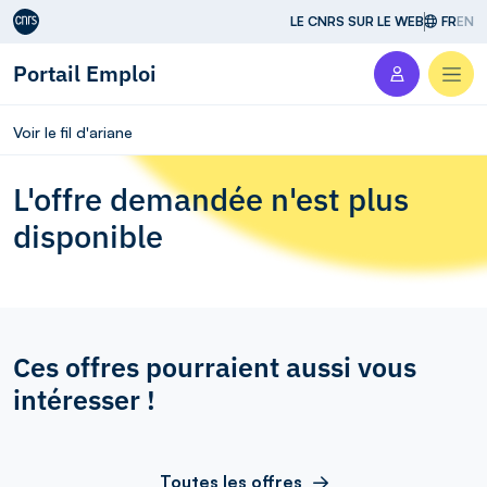
Aller au contenu
LE CNRS SUR LE WEB
FR
EN
Portail Emploi
Men
Voir le fil d'ariane
L'offre demandée n'est plus
disponible
Ces offres pourraient aussi vous
intéresser !
Toutes les offres