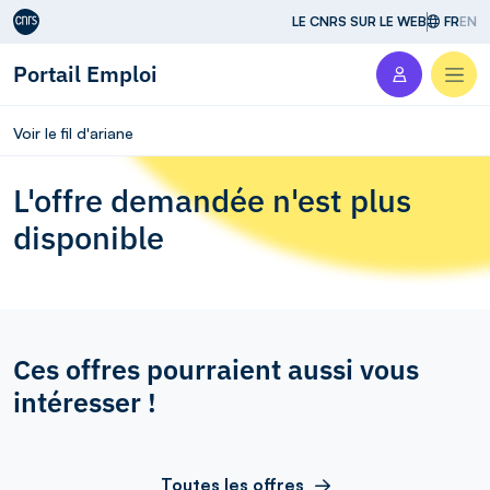
Aller au contenu
LE CNRS SUR LE WEB
FR
EN
Portail Emploi
Men
Voir le fil d'ariane
L'offre demandée n'est plus
disponible
Ces offres pourraient aussi vous
intéresser !
Toutes les offres