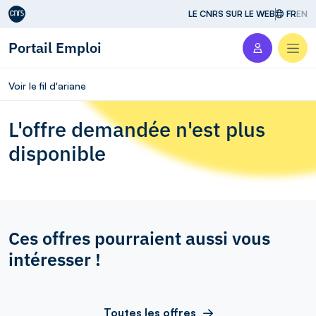
Aller au contenu
LE CNRS SUR LE WEB
FR
EN
Portail Emploi
Men
Voir le fil d'ariane
L'offre demandée n'est plus
disponible
Ces offres pourraient aussi vous
intéresser !
Toutes les offres