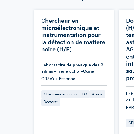
Chercheur en
Do
microélectronique et
(H
instrumentation pour
te
la détection de matière
as
noire (H/F)
AG
en
in
Laboratoire de physique des 2
so
infinis - Irène Joliot-Curie
pr
ORSAY • Essonne
Lab
Chercheur en contrat CDD
9 mois
et 
Doctorat
PARI
CDD