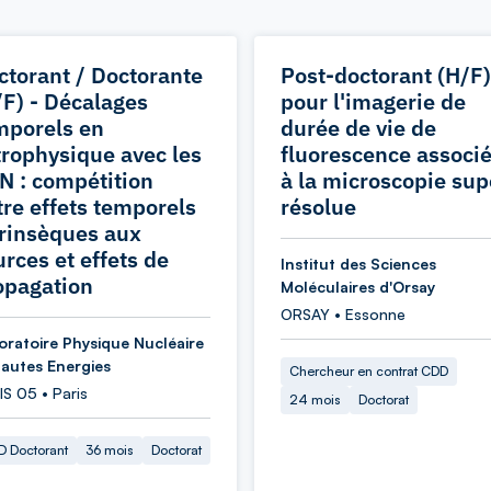
ctorant / Doctorante
Post-doctorant (H/F)
/F) - Décalages
pour l'imagerie de
mporels en
durée de vie de
trophysique avec les
fluorescence associ
N : compétition
à la microscopie sup
tre effets temporels
résolue
trinsèques aux
urces et effets de
Institut des Sciences
opagation
Moléculaires d'Orsay
ORSAY • Essonne
oratoire Physique Nucléaire
Hautes Energies
Chercheur en contrat CDD
S 05 • Paris
24 mois
Doctorat
 Doctorant
36 mois
Doctorat