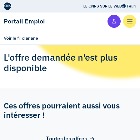
Aller au contenu
LE CNRS SUR LE WEB
FR
EN
Portail Emploi
Men
Voir le fil d'ariane
L'offre demandée n'est plus
disponible
Ces offres pourraient aussi vous
intéresser !
Toutes les offres