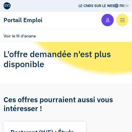
Aller au contenu
LE CNRS SUR LE WEB
FR
EN
Portail Emploi
Men
Voir le fil d'ariane
L'offre demandée n'est plus
disponible
Ces offres pourraient aussi vous
intéresser !