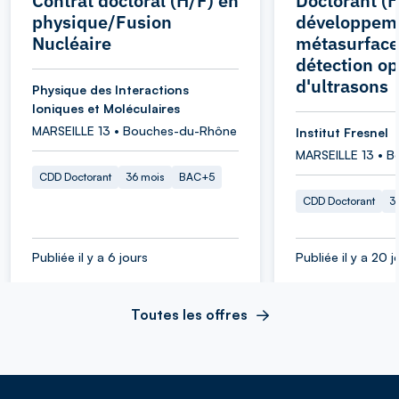
Contrat doctoral (H/F) en
Doctorant (H
physique/Fusion
développem
Nucléaire
métasurface
détection op
d'ultrasons
Physique des Interactions
Ioniques et Moléculaires
MARSEILLE 13 • Bouches-du-Rhône
Institut Fresnel
MARSEILLE 13 • 
CDD Doctorant
36 mois
BAC+5
CDD Doctorant
3
Publiée il y a 6 jours
Publiée il y a 20 j
Toutes les offres