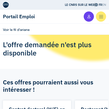
Aller au contenu
LE CNRS SUR LE WEB
FR
EN
Portail Emploi
Men
Voir le fil d'ariane
L'offre demandée n'est plus
disponible
Ces offres pourraient aussi vous
intéresser !