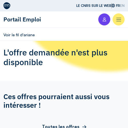
Aller au contenu
LE CNRS SUR LE WEB
FR
EN
Portail Emploi
Men
Voir le fil d'ariane
L'offre demandée n'est plus
disponible
Ces offres pourraient aussi vous
intéresser !
Toutes les offres