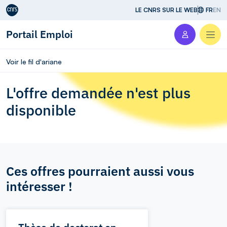
Aller au contenu
LE CNRS SUR LE WEB
FR
EN
Portail Emploi
Men
Voir le fil d'ariane
L'offre demandée n'est plus
disponible
Ces offres pourraient aussi vous
intéresser !