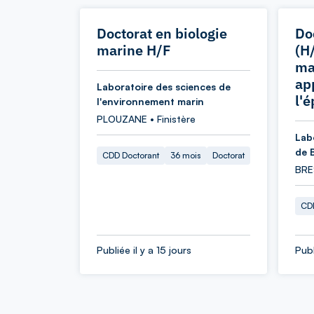
Doctorat en biologie
Do
marine H/F
(H
ma
ap
Laboratoire des sciences de
l'
l'environnement marin
PLOUZANE • Finistère
Lab
de 
CDD Doctorant
36 mois
Doctorat
BRES
CDD
Publiée il y a 15 jours
Publ