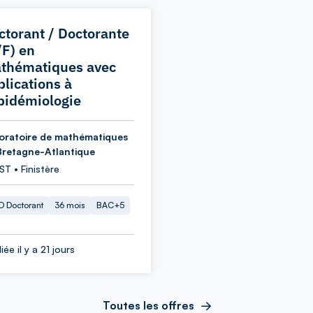
ctorant / Doctorante
/F) en
thématiques avec
plications à
épidémiologie
oratoire de mathématiques
Bretagne-Atlantique
T • Finistère
 Doctorant
36 mois
BAC+5
iée il y a 21 jours
Toutes les offres