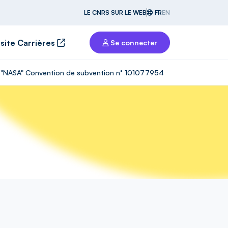
LE CNRS SUR LE WEB
FR
EN
 site Carrières
Se connecter
tG "NASA" Convention de subvention n° 101077954