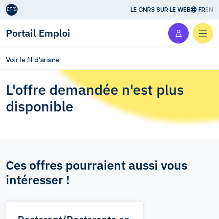
Aller au contenu
LE CNRS SUR LE WEB
FR
EN
Portail Emploi
Men
Voir le fil d'ariane
L'offre demandée n'est plus
disponible
Ces offres pourraient aussi vous
intéresser !