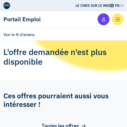
Aller au contenu
LE CNRS SUR LE WEB
FR
EN
Portail Emploi
Men
Voir le fil d'ariane
L'offre demandée n'est plus
disponible
Ces offres pourraient aussi vous
intéresser !
Toutes les offres