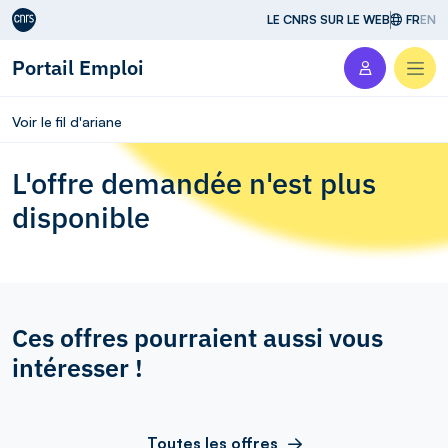
Aller au contenu
LE CNRS SUR LE WEB
FR
EN
Portail Emploi
Men
Voir le fil d'ariane
L'offre demandée n'est plus
disponible
Ces offres pourraient aussi vous
intéresser !
Toutes les offres