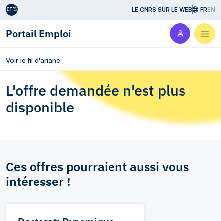
Aller au contenu
LE CNRS SUR LE WEB
FR
EN
Portail Emploi
Men
Voir le fil d'ariane
L'offre demandée n'est plus
disponible
Ces offres pourraient aussi vous
intéresser !