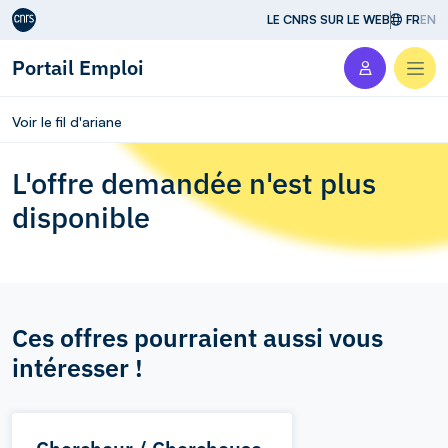
Aller au contenu
LE CNRS SUR LE WEB
FR
EN
Portail Emploi
Men
Voir le fil d'ariane
L'offre demandée n'est plus
disponible
Ces offres pourraient aussi vous
intéresser !