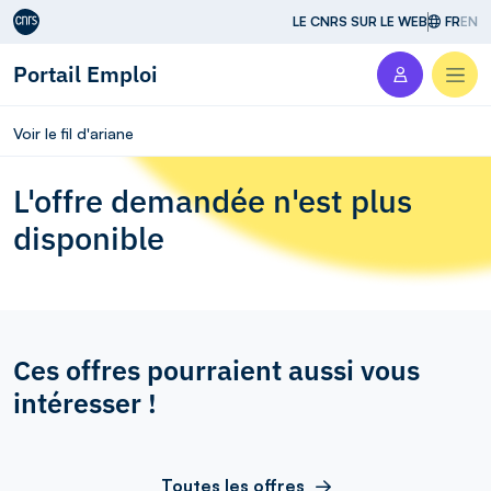
Aller au contenu
LE CNRS SUR LE WEB
FR
EN
Portail Emploi
Men
Voir le fil d'ariane
L'offre demandée n'est plus
disponible
Ces offres pourraient aussi vous
intéresser !
Toutes les offres