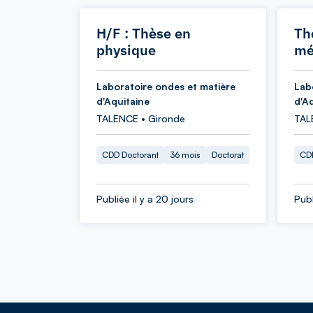
H/F : Thèse en
Th
physique
mé
Laboratoire ondes et matière
Lab
d'Aquitaine
d'A
TALENCE • Gironde
TAL
CDD Doctorant
36 mois
Doctorat
CDD
Publiée il y a 20 jours
Publ