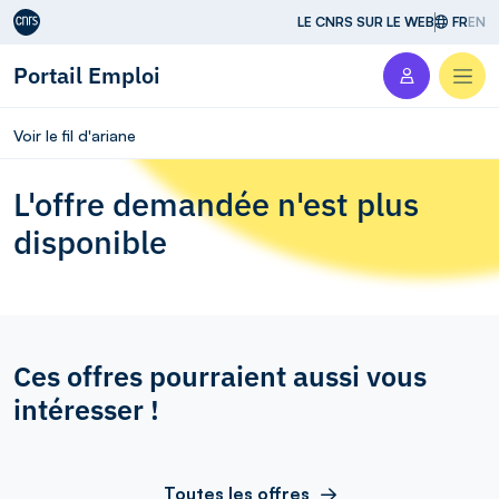
Aller au contenu
LE CNRS SUR LE WEB
FR
EN
Portail Emploi
Men
Voir le fil d'ariane
L'offre demandée n'est plus
disponible
Ces offres pourraient aussi vous
intéresser !
Toutes les offres