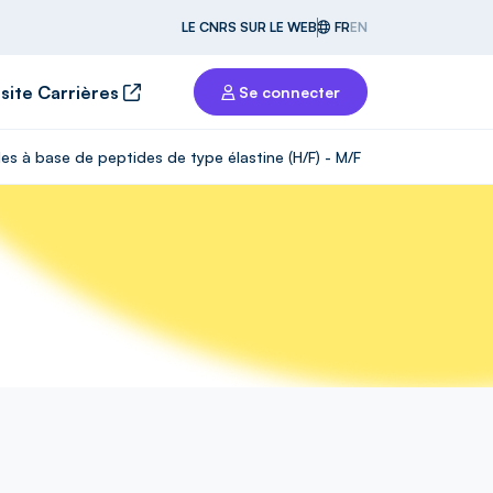
LE CNRS SUR LE WEB
FR
EN
 site Carrières
Se connecter
es à base de peptides de type élastine (H/F) - M/F