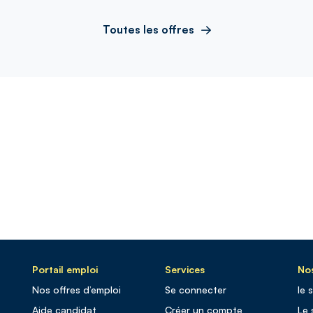
Toutes les offres
Portail emploi
Services
Nos
Nos offres d’emploi
Se connecter
le 
Aide candidat
Créer un compte
Le 