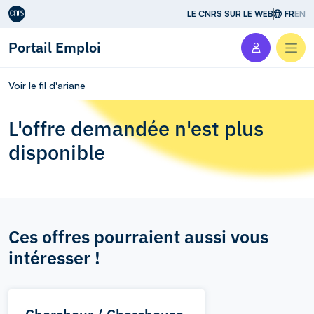
Aller au contenu
LE CNRS SUR LE WEB
FR
EN
Portail Emploi
Men
Voir le fil d'ariane
L'offre demandée n'est plus
disponible
Ces offres pourraient aussi vous
intéresser !