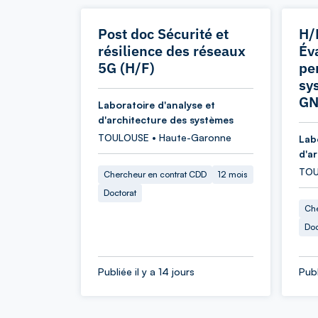
Post doc Sécurité et
H/
résilience des réseaux
Év
5G (H/F)
pe
sy
GN
Laboratoire d'analyse et
d'architecture des systèmes
TOULOUSE • Haute-Garonne
Lab
d'a
TOU
Chercheur en contrat CDD
12 mois
Doctorat
Che
Doc
Publiée il y a 14 jours
Publ