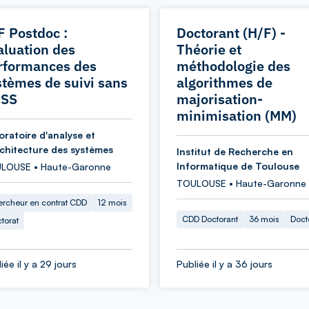
F Postdoc :
Doctorant (H/F) -
aluation des
Théorie et
rformances des
méthodologie des
stèmes de suivi sans
algorithmes de
SS
majorisation-
minimisation (MM)
oratoire d'analyse et
rchitecture des systèmes
Institut de Recherche en
Informatique de Toulouse
LOUSE • Haute-Garonne
TOULOUSE • Haute-Garonne
rcheur en contrat CDD
12 mois
CDD Doctorant
36 mois
Doct
torat
iée il y a 29 jours
Publiée il y a 36 jours