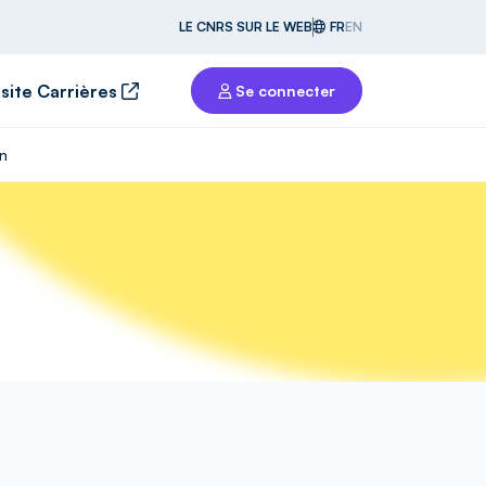
LE CNRS SUR LE WEB
FR
EN
 site Carrières
Se connecter
on