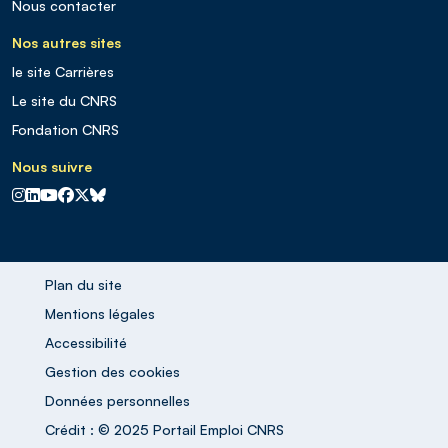
Nous contacter
Nos autres sites
le site Carrières
Le site du CNRS
Fondation CNRS
Nous suivre
CNRS sur Instagram
CNRS sur Linkedin
CNRS sur Youtube
CNRS sur Facebook
CNRS sur X
CNRS sur Blus sky
Plan du site
Mentions légales
Accessibilité
Gestion des cookies
Données personnelles
Crédit : © 2025 Portail Emploi CNRS