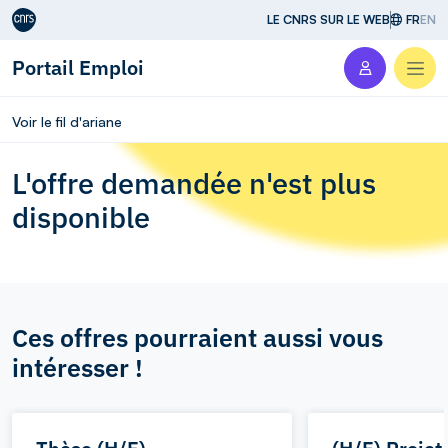
Aller au contenu
LE CNRS SUR LE WEB
FR
EN
Portail Emploi
Men
Voir le fil d'ariane
L'offre demandée n'est plus
disponible
Ces offres pourraient aussi vous
intéresser !