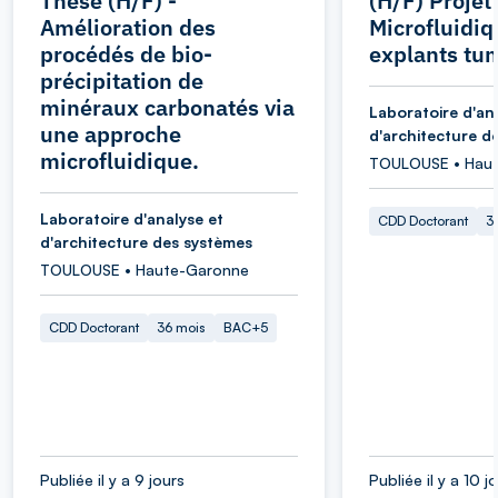
Thèse (H/F) -
(H/F) Projet
Amélioration des
Microfluidiq
procédés de bio-
explants tu
précipitation de
minéraux carbonatés via
Laboratoire d'an
une approche
d'architecture d
microfluidique.
TOULOUSE • Hau
Laboratoire d'analyse et
CDD Doctorant
3
d'architecture des systèmes
TOULOUSE • Haute-Garonne
CDD Doctorant
36 mois
BAC+5
Publiée il y a 9 jours
Publiée il y a 10 j