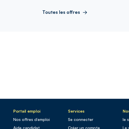
Toutes les offres
Portail emploi
Services
Nos
Nos offres d’emploi
Se connecter
le 
Aide candidat
Créer un compte
Le 