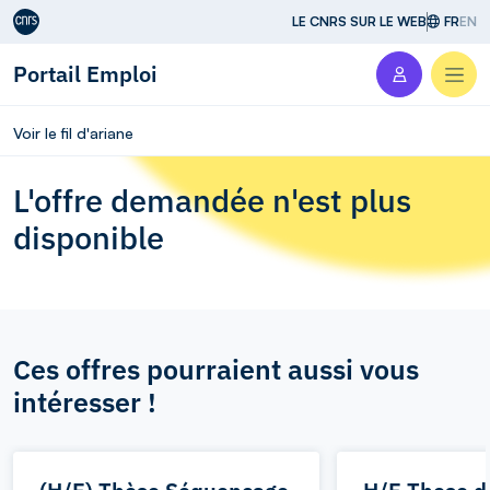
Aller au contenu
LE CNRS SUR LE WEB
FR
EN
Portail Emploi
Men
Voir le fil d'ariane
L'offre demandée n'est plus
disponible
Ces offres pourraient aussi vous
intéresser !