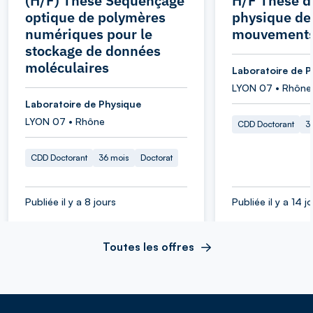
(H/F) Thèse Séquençage
H/F These d
optique de polymères
physique de
numériques pour le
mouvements 
stockage de données
moléculaires
Laboratoire de P
LYON 07 • Rhône
Laboratoire de Physique
LYON 07 • Rhône
CDD Doctorant
3
CDD Doctorant
36 mois
Doctorat
Publiée il y a 8 jours
Publiée il y a 14 j
Toutes les offres