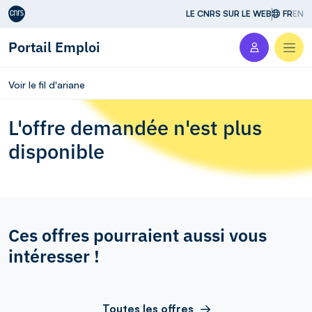
Aller au contenu
LE CNRS SUR LE WEB
FR
EN
Portail Emploi
Men
Voir le fil d'ariane
L'offre demandée n'est plus
disponible
Ces offres pourraient aussi vous
intéresser !
Toutes les offres