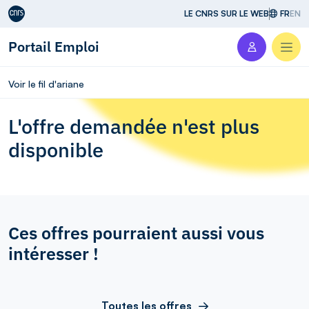
Aller au contenu
LE CNRS SUR LE WEB
FR
EN
Portail Emploi
Men
Voir le fil d'ariane
L'offre demandée n'est plus
disponible
Ces offres pourraient aussi vous
intéresser !
Toutes les offres