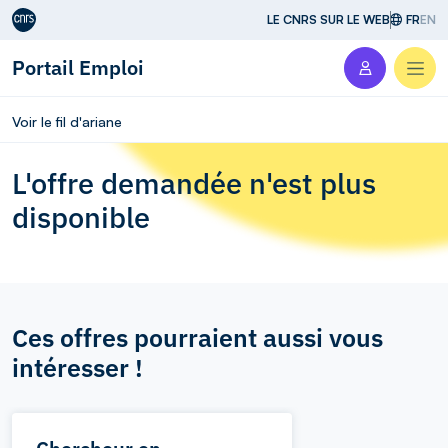
Aller au contenu
LE CNRS SUR LE WEB
FR
EN
Portail Emploi
Men
Voir le fil d'ariane
L'offre demandée n'est plus
disponible
Ces offres pourraient aussi vous
intéresser !