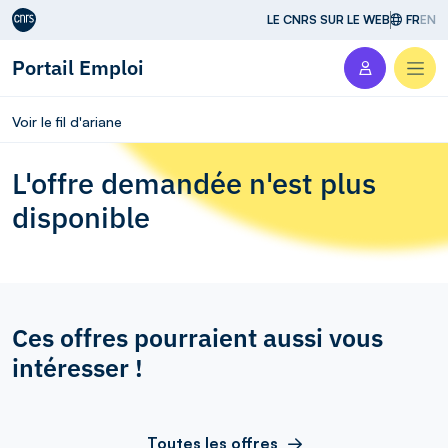
Aller au contenu
LE CNRS SUR LE WEB
FR
EN
Portail Emploi
Men
Voir le fil d'ariane
L'offre demandée n'est plus
disponible
Ces offres pourraient aussi vous
intéresser !
Toutes les offres