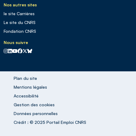
Nos autres sites
le site Carrières
Le site du CNRS
Fondation CNRS
Nous suivre
CNRS sur Instagram
CNRS sur Linkedin
CNRS sur Youtube
CNRS sur Facebook
CNRS sur X
CNRS sur Blus sky
Plan du site
Mentions légales
Accessibilité
Gestion des cookies
Données personnelles
Crédit : © 2025 Portail Emploi CNRS