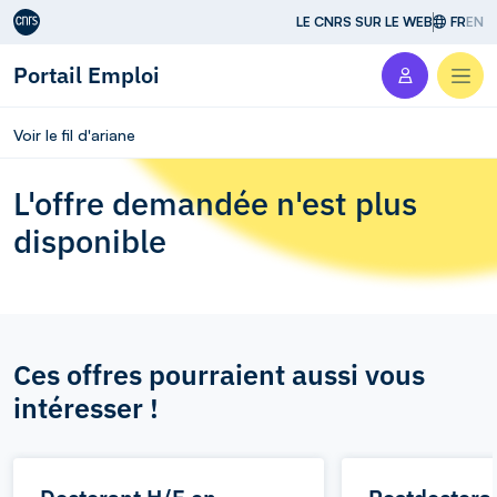
Aller au contenu
LE CNRS SUR LE WEB
FR
EN
Portail Emploi
Men
Voir le fil d'ariane
L'offre demandée n'est plus
disponible
Ces offres pourraient aussi vous
intéresser !