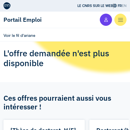
Aller au contenu
LE CNRS SUR LE WEB
FR
EN
Portail Emploi
Men
Voir le fil d'ariane
L'offre demandée n'est plus
disponible
Ces offres pourraient aussi vous
intéresser !