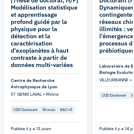
[Thèse de doctorat, H/F]
Doctorant (H
Modélisation statistique
Dynamiques
et apprentissage
contingentes
profond guidé par la
réseaux chi
physique pour la
illimités : ve
détection et la
l'émergence
caractérisation
processus d
d'exoplanètes à haut
prébiotique
contraste à partir de
données multi-variées
Laboratoire de B
Biologie Evolutiv
VILLEURBANNE • 
Centre de Recherche
Astrophysique de Lyon
ST GENIS LAVAL • Rhône
CDD Doctorant
3
CDD Doctorant
36 mois
BAC+5
Publiée il y a 13 jours
Publiée il y a 14 j