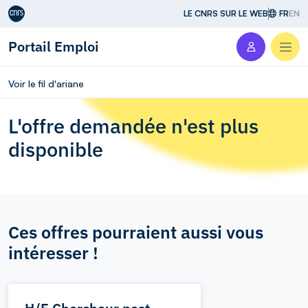
Aller au contenu
LE CNRS SUR LE WEB
FR
EN
Portail Emploi
Men
Voir le fil d'ariane
L'offre demandée n'est plus
disponible
Ces offres pourraient aussi vous
intéresser !