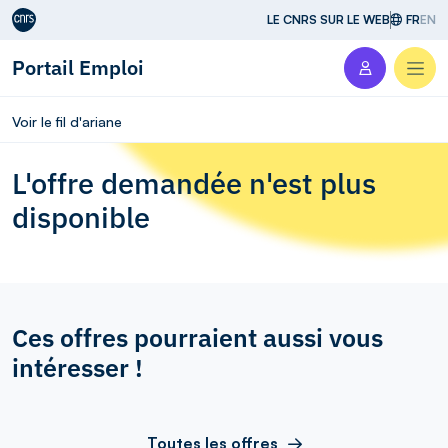
Aller au contenu
LE CNRS SUR LE WEB
FR
EN
Portail Emploi
Men
Voir le fil d'ariane
L'offre demandée n'est plus
disponible
Ces offres pourraient aussi vous
intéresser !
Toutes les offres