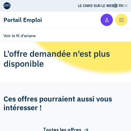
Aller au contenu
LE CNRS SUR LE WEB
FR
EN
Portail Emploi
Men
Voir le fil d'ariane
L'offre demandée n'est plus
disponible
Ces offres pourraient aussi vous
intéresser !
Toutes les offres