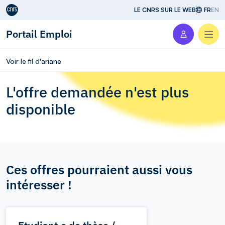
Aller au contenu
LE CNRS SUR LE WEB
FR
EN
Portail Emploi
Men
Voir le fil d'ariane
L'offre demandée n'est plus
disponible
Ces offres pourraient aussi vous
intéresser !