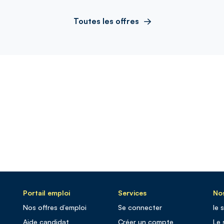
Toutes les offres
Portail emploi
Services
Nos
Nos offres d’emploi
Se connecter
le 
Aide candidat
Créer un compte
Le 